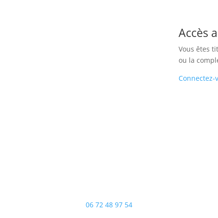
Accès 
Vous êtes ti
ou la compl
Connectez-
Communauté professionnelle
territoriale de santé du Kreiz Breizh
06 72 48 97 54