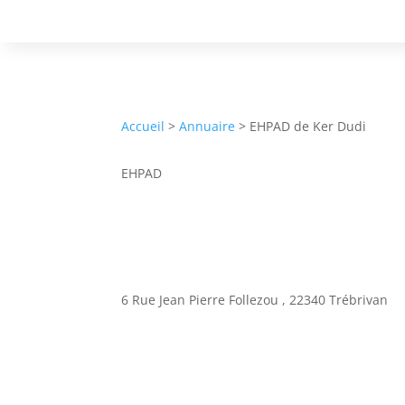
Accueil
>
Annuaire
> EHPAD de Ker Dudi
EHPAD
EHPAD de Ker Dudi
6 Rue Jean Pierre Follezou , 22340 Trébrivan